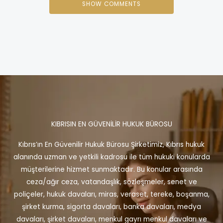
SHOW COMMENTS
KIBRISIN EN GÜVENİLİR HUKUK BÜROSU
Kıbrıs’ın En Güvenilir Hukuk Bürosu Şirketimiz, Kıbrıs hukuk
alanında uzman ve yetkili kadrosu ile tüm hukuki konularda
müşterilerine hizmet sunmaktadır. Bu konular arasında
ceza/ağır ceza, vatandaşlık, sözleşmeler, senet ve
poliçeler, hukuk davaları, miras, veraset, tereke, boşanma,
şirket kurma, sigorta davaları, banka davaları, medya
davaları, şirket davaları, menkul gayrı menkul davaları ve