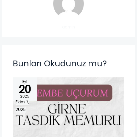
admin
Bunları Okudunuz mu?
Eyl
20
2025
Ekim 7,
2025