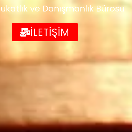
ukatlık ve Danışmanlık Bürosu
İLETİŞİM