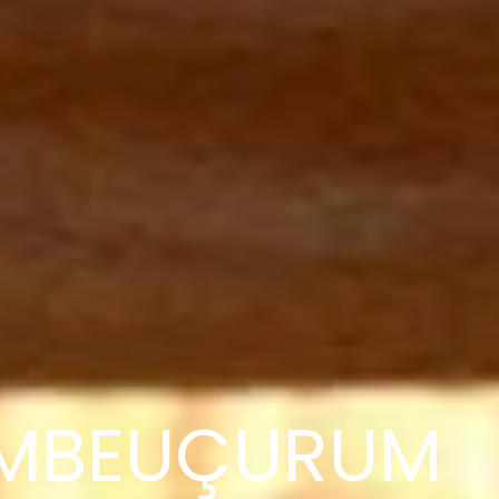
MBEUÇURUM